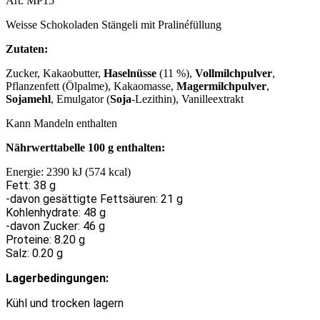
Art. MP15
Weisse Schokoladen Stängeli mit Pralinéfüllung
Zutaten:
Zucker, Kakaobutter,
Haselnüsse
(11 %),
Vollmilchpulver
,
Pflanzenfett (Ölpalme), Kakaomasse,
Magermilchpulver
,
Sojamehl
, Emulgator (
Soja
-Lezithin), Vanilleextrakt
Kann Mandeln enthalten
Nährwerttabelle 100 g enthalten:
Energie: 2390 kJ (574 kcal)
Fett: 38 g
-davon gesättigte Fettsäuren: 21 g
Kohlenhydrate: 48 g
-davon Zucker: 46 g
Proteine: 8.20 g
Salz: 0.20 g
Lagerbedingungen:
Kühl und trocken lagern